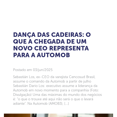
DANÇA DAS CADEIRAS: O
QUE A CHEGADA DE UM
NOVO CEO REPRESENTA
PARA A AUTOMOB
Postado em 03/jun/2025
Sebastián Los, ex-CEO da varejista Cencosud Brasil,
assume o comando da Automob a partir de julho
Sebastián Dario Los: executivo assume a liderança da
Automob em novo momento para a companhia (Foto:
Divulgação) Uma das máximas do mundo dos negócios
é: “o que o trouxe até aqui não será o que o levará
adiante”. Na Automob (AMOB3), […]