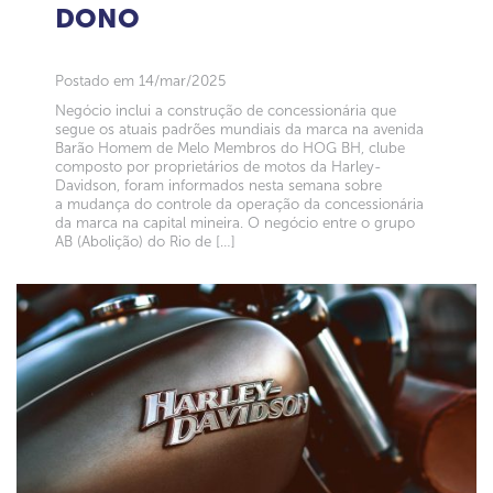
DONO
Postado em 14/mar/2025
Negócio inclui a construção de concessionária que
segue os atuais padrões mundiais da marca na avenida
Barão Homem de Melo Membros do HOG BH, clube
composto por proprietários de motos da Harley-
Davidson, foram informados nesta semana sobre
a mudança do controle da operação da concessionária
da marca na capital mineira. O negócio entre o grupo
AB (Abolição) do Rio de […]