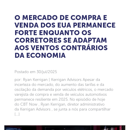
O MERCADO DE COMPRA E
VENDA DOS EUA PERMANECE
FORTE ENQUANTO OS
CORRETORES SE ADAPTAM
AOS VENTOS CONTRÁRIOS
DA ECONOMIA
Postado em 30/jul/2025
por: Ryan Kerrigan | Kerrigan Advisors Apesar da
incerteza do mercado, do aumento das tarifas e da
oscilação da demanda por veículos elétricos, o mercado
varejista de compra e venda de veículos automotivos
permanece resiliente em 2025. No episódio de hoje
do CBT Now , Ryan Kerrigan, diretor administrativo
da Kerrigan Advisors , se junta a nós para compartilhar
[…]