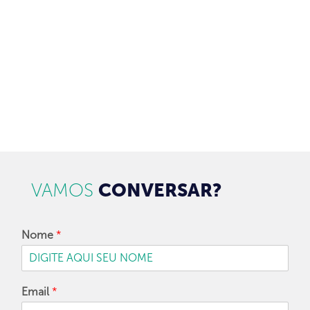
97128-1214
+55 31
contato@dbk.net.br
CADASTRAR
VAMOS
CONVERSAR?
Nome
*
Email
*