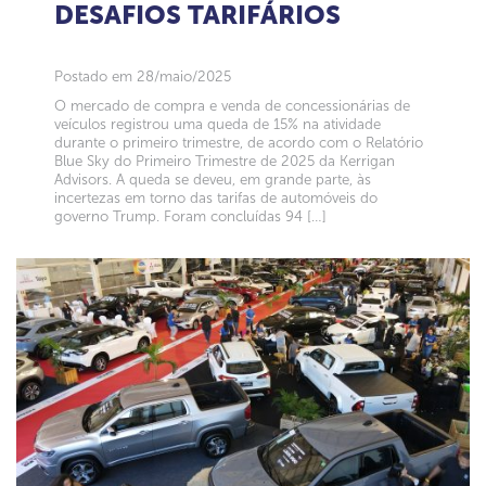
DESAFIOS TARIFÁRIOS
Postado em 28/maio/2025
O mercado de compra e venda de concessionárias de
veículos registrou uma queda de 15% na atividade
durante o primeiro trimestre, de acordo com o Relatório
Blue Sky do Primeiro Trimestre de 2025 da Kerrigan
Advisors. A queda se deveu, em grande parte, às
incertezas em torno das tarifas de automóveis do
governo Trump. Foram concluídas 94 […]