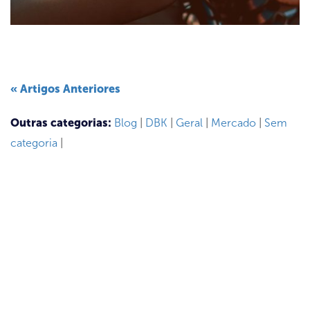
« Artigos Anteriores
Outras categorias:
Blog
|
DBK
|
Geral
|
Mercado
|
Sem
categoria
|
ASSINE NOSSA NEWSLETTER
Receba newsletter sobre o mercado de concessionárias no
Brasil.