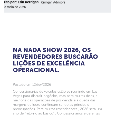
NA NADA SHOW 2026, OS
REVENDEDORES BUSCARÃO
LIÇÕES DE EXCELÊNCIA
OPERACIONAL.
Postado em 12/fev/2026
Concessionárias de veículos estão se reunindo em Las
Vegas para discutir negócios, mas para muitas delas, a
melhoria das operações de pós-venda e a queda das
margens de lucro continuam sendo as principais
preocupações. Para muitos revendedores , 2026 será um
ano de “retorno ao básico” . Concessionários e gerentes