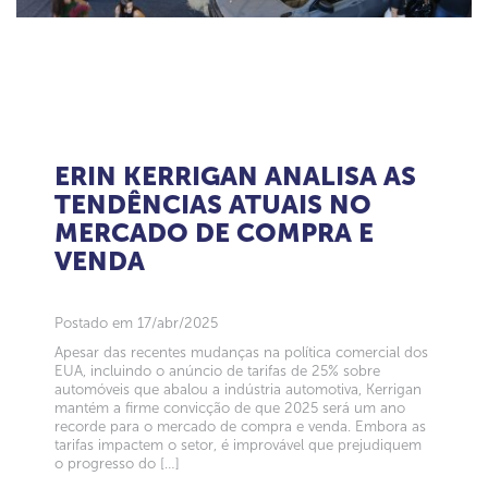
ERIN KERRIGAN ANALISA AS
TENDÊNCIAS ATUAIS NO
MERCADO DE COMPRA E
VENDA
Postado em 17/abr/2025
Apesar das recentes mudanças na política comercial dos
EUA, incluindo o anúncio de tarifas de 25% sobre
automóveis que abalou a indústria automotiva, Kerrigan
mantém a firme convicção de que 2025 será um ano
recorde para o mercado de compra e venda. Embora as
tarifas impactem o setor, é improvável que prejudiquem
o progresso do […]