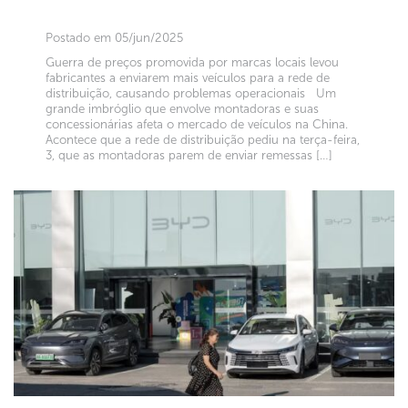
Postado em 05/jun/2025
Guerra de preços promovida por marcas locais levou
fabricantes a enviarem mais veículos para a rede de
distribuição, causando problemas operacionais Um
grande imbróglio que envolve montadoras e suas
concessionárias afeta o mercado de veículos na China.
Acontece que a rede de distribuição pediu na terça-feira,
3, que as montadoras parem de enviar remessas […]