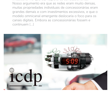
Nosso argumento era que as redes eram muito densas,
muitas propriedades individuais de concessionárias eram
grandes demais e com investimentos excessivos, e que o
modelo omnicanal emergente deslocaria o foco para os
canais digitais. Embora as concessionárias fossem e
continuem […]