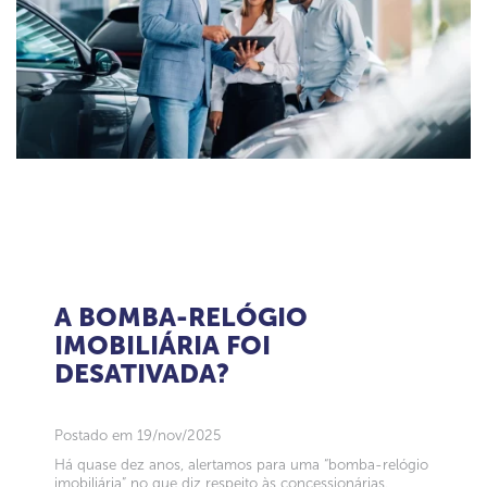
A BOMBA-RELÓGIO
IMOBILIÁRIA FOI
DESATIVADA?
Postado em 19/nov/2025
Há quase dez anos, alertamos para uma “bomba-relógio
imobiliária” no que diz respeito às concessionárias.