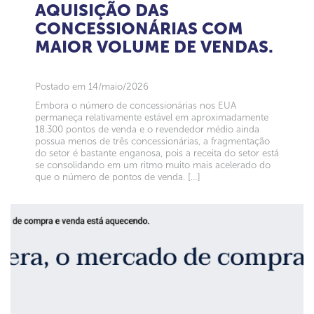
AQUISIÇÃO DAS
CONCESSIONÁRIAS COM
MAIOR VOLUME DE VENDAS.
Postado em 14/maio/2026
Embora o número de concessionárias nos EUA
permaneça relativamente estável em aproximadamente
18.300 pontos de venda e o revendedor médio ainda
possua menos de três concessionárias, a fragmentação
do setor é bastante enganosa, pois a receita do setor está
se consolidando em um ritmo muito mais acelerado do
que o número de pontos de venda. […]