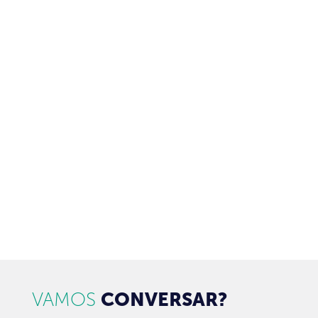
ASSINE NOSSA NEWSLETTER
Receba newsletter sobre o mercado de concessionárias no
Brasil.
97128-1214
+55 31
contato@dbk.net.br
CADASTRAR
VAMOS
CONVERSAR?