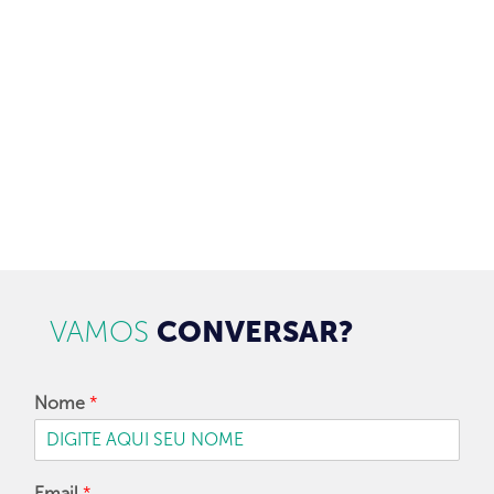
Brasil.
97128-1214
+55 31
contato@dbk.net.br
CADASTRAR
VAMOS
CONVERSAR?
Nome
*
Email
*