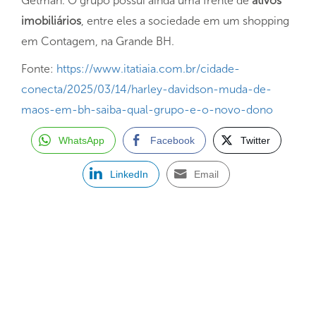
Getman. O grupo possui ainda uma frente de
ativos
imobiliários
, entre eles a sociedade em um shopping
em Contagem, na Grande BH.
Fonte:
https://www.itatiaia.com.br/cidade-
conecta/2025/03/14/harley-davidson-muda-de-
maos-em-bh-saiba-qual-grupo-e-o-novo-dono
WhatsApp
Facebook
Twitter
LinkedIn
Email
ASSINE NOSSA NEWSLETTER
Receba newsletter sobre o mercado de concessionárias no