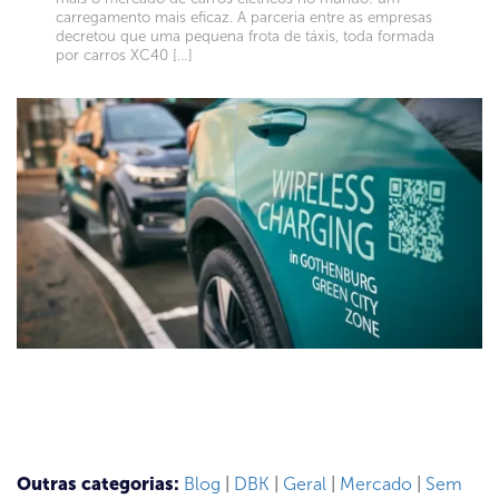
carregamento mais eficaz. A parceria entre as empresas
decretou que uma pequena frota de táxis, toda formada
por carros XC40 […]
Outras categorias:
Blog
|
DBK
|
Geral
|
Mercado
|
Sem