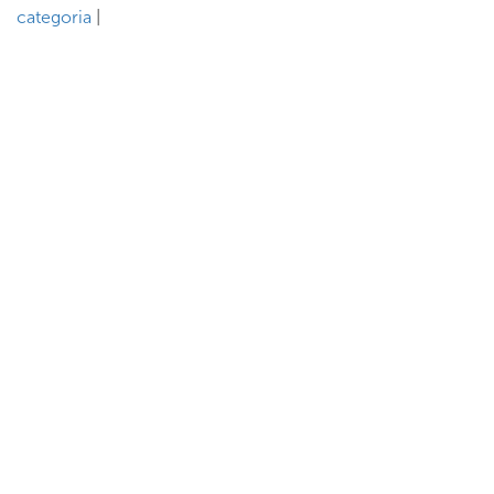
categoria
|
ASSINE NOSSA NEWSLETTER
Receba newsletter sobre o mercado de concessionárias no
Brasil.
97128-1214
+55 31
contato@dbk.net.br
CADASTRAR