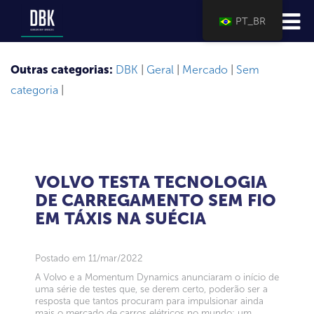
PT_BR
Outras categorias:
DBK
|
Geral
|
Mercado
|
Sem
categoria
|
VOLVO TESTA TECNOLOGIA
DE CARREGAMENTO SEM FIO
EM TÁXIS NA SUÉCIA
Postado em 11/mar/2022
A Volvo e a Momentum Dynamics anunciaram o início de
uma série de testes que, se derem certo, poderão ser a
resposta que tantos procuram para impulsionar ainda
mais o mercado de carros elétricos no mundo: um