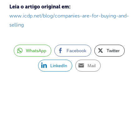
Leia o artigo original em:
www.icdp.net/blog/companies-are-for-buying-and-
selling
WhatsApp
Facebook
Twitter
LinkedIn
Mail
SIGN UP FOR OUR NEWSLETTER
Receive a newsletter about the dealership market in Brazil.
97128-1214
+55 31
contato@dbk.net.br