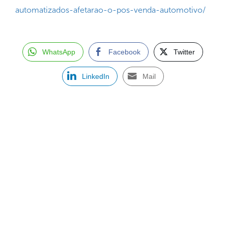
automatizados-afetarao-o-pos-venda-automotivo/
WhatsApp
Facebook
Twitter
LinkedIn
Mail
SIGN UP FOR OUR NEWSLETTER
Receive a newsletter about the dealership market in Brazil.
97128-1214
+55 31
contato@dbk.net.br