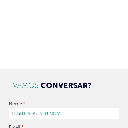
Brasil.
97128-1214
+55 31
contato@dbk.net.br
CADASTRAR
VAMOS
CONVERSAR?
Nome
*
Email
*