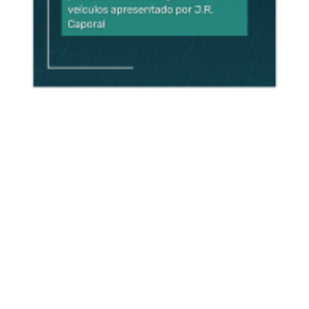
ASSINE NOSSA NEWSLETTER
Receba newsletter sobre o mercado de concessionárias no
Brasil.
97128-1214
+55 31
contato@dbk.net.br