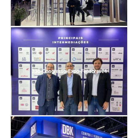
33o-Congresso-Expo-Fenabrave4