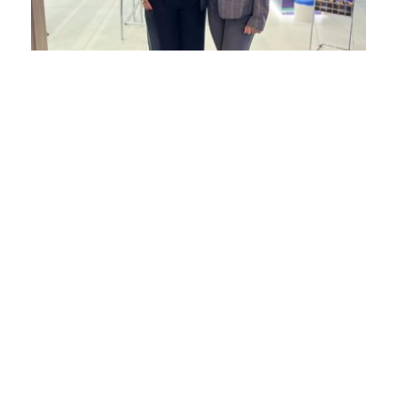
ASSINE NOSSA NEWSLETTER
Receba newsletter sobre o mercado de concessionárias no
Brasil.
97128-1214
+55 31
contato@dbk.net.br
CADASTRAR