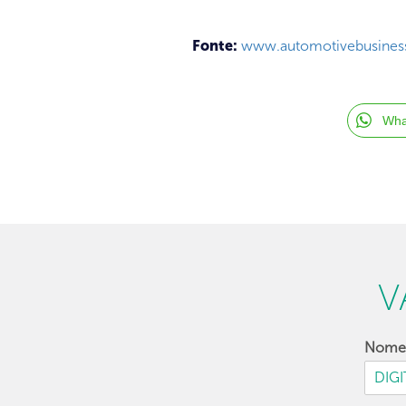
Fonte:
www.automotivebusiness
Wha
V
Nom