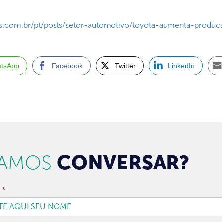
.com.br/pt/posts/setor-automotivo/toyota-aumenta-produca
tsApp
Facebook
Twitter
LinkedIn
AMOS
CONVERSAR?
e
*