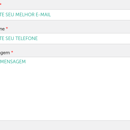
*
one
*
agem
*