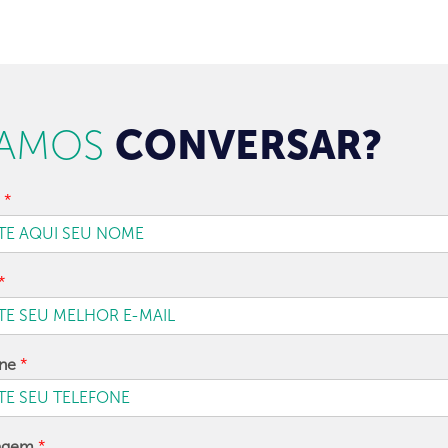
AMOS
CONVERSAR?
e
*
*
one
*
agem
*