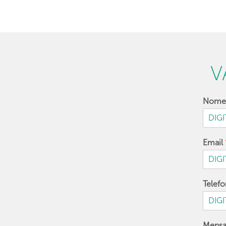
V
Nom
Email
Telef
Mens