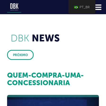
PT_BR
DBK
NEWS
PRÓXIMO
QUEM-COMPRA-UMA-
CONCESSIONARIA