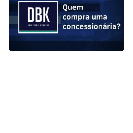
ASSINE NOSSA NEWSLETTER
Receba newsletter sobre o mercado de concessionárias no
Brasil.
97128-1214
+55 31
contato@dbk.net.br