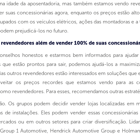
á na idade da aposentadoria, mas também estamos vendo reve
r suas concessionárias agora, enquanto os preços estão alt
cupados com os veículos elétricos, ações das montadoras e a
odem prejudicá-los no futuro.
a revendedores além de vender 100% de suas concessionár
selhos honestos e estarmos bem informados para ajudar n
s que estão prontos para sair, podemos ajudá-los a maximiz
 outros revendedores estão interessados ​​em soluções que 
veitar os preços recordes que estamos vendo para as co
omo revendedores. Para esses, recomendamos outras estratégia
o. Os grupos podem decidir vender lojas localizadas em m
e instalações. Eles podem vender essas concessionárias p
ercados ou em outros setores para criar diversificação. Li
 Group 1 Automotive, Hendrick Automotive Group e Holma