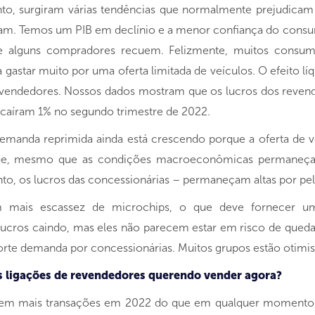
nto, surgiram várias tendências que normalmente prejudica
aram. Temos um PIB em declínio e a menor confiança do consu
e alguns compradores recuem. Felizmente, muitos consumi
gastar muito por uma oferta limitada de veículos. O efeito l
evendedores. Nossos dados mostram que os lucros dos revend
 caíram 1% no segundo trimestre de 2022.
demanda reprimida ainda está crescendo porque a oferta de v
e, mesmo que as condições macroeconômicas permaneçam de
nto, os lucros das concessionárias – permaneçam altas por pe
m mais escassez de microchips, o que deve fornecer 
cros caindo, mas eles não parecem estar em risco de queda 
rte demanda por concessionárias. Muitos grupos estão otimis
s ligações de revendedores querendo vender agora?
em mais transações em 2022 do que em qualquer momento d