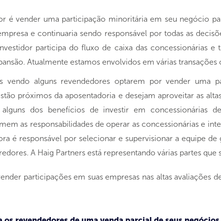
r é vender uma participação minoritária em seu negócio pa
empresa e continuaria sendo responsável por todas as decis
nvestidor participa do fluxo de caixa das concessionárias e
pansão. Atualmente estamos envolvidos em várias transações
s vendo alguns revendedores optarem por vender uma par
tão próximos da aposentadoria e desejam aproveitar as altas
 alguns dos benefícios de investir em concessionárias d
em as responsabilidades de operar as concessionárias e int
ora é responsável por selecionar e supervisionar a equipe 
edores. A Haig Partners está representando várias partes que s
nder participações em suas empresas nas altas avaliações de
ra os revendedores de uma venda parcial de seus negócio