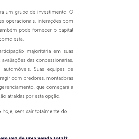
ra um grupo de investimento. O
ões operacionais, interações com
 também pode fornecer o capital
 como esta.
ticipação majoritária em suas
 avaliações das concessionárias,
e automóveis. Suas equipes de
eragir com credores, montadoras
de gerenciamento, que começará a
ão atraídas por esta opção.
 hoje, sem sair totalmente do
s em vez de uma venda total?