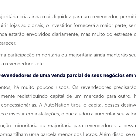
oritária cria ainda mais liquidez para um revendedor, permit
rir lojas adicionais, o investidor fornecerá a maior parte, se
da estarão envolvidos diariamente, mas muito do estresse d
arecer.
participação minoritária ou majoritária ainda manterão seus
 a revendedores etc.
s revendedores de uma venda parcial de seus negócios em 
ntos, há muito poucos riscos. Os revendedores precisarão
smente redistribuindo capital de um mercado para outro. 
 concessionárias. A AutoNation tirou o capital desses desin
 e investir em instalações, o que ajudou a aumentar seu valor 
pação minoritária ou majoritária para revendedores, a de
ompartilham uma parcela menor dos lucros. Além disso, se o