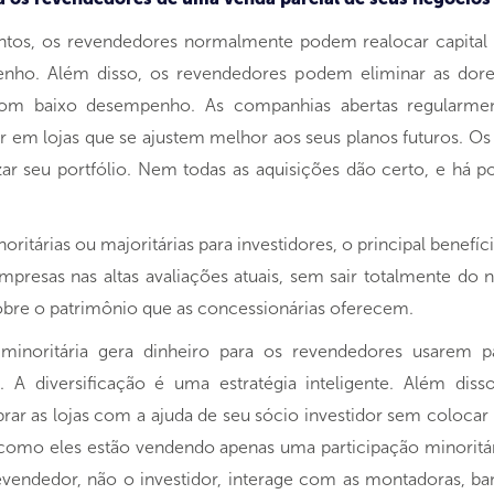
tos, os revendedores normalmente podem realocar capital
enho. Além disso, os revendedores podem eliminar as dor
 com baixo desempenho. As companhias abertas regularment
ir em lojas que se ajustem melhor aos seus planos futuros.
zar seu portfólio. Nem todas as aquisições dão certo, e há 
oritárias ou majoritárias para investidores, o principal bene
presas nas altas avaliações atuais, sem sair totalmente do
sobre o patrimônio que as concessionárias oferecem.
inoritária gera dinheiro para os revendedores usarem pa
. A diversificação é uma estratégia inteligente. Além di
ar as lojas com a ajuda de seu sócio investidor sem colocar t
E como eles estão vendendo apenas uma participação minorit
vendedor, não o investidor, interage com as montadoras, ban