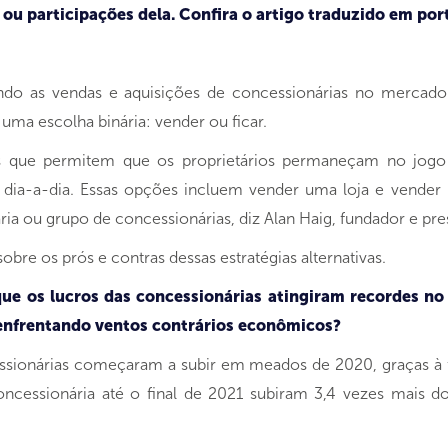
ou participações dela. Confira o artigo traduzido em po
ndo as vendas e aquisições de concessionárias no mercado
uma escolha binária: vender ou ficar.
eis ​​que permitem que os proprietários permaneçam no jog
o dia-a-dia. Essas opções incluem vender uma loja e vender 
a ou grupo de concessionárias, diz Alan Haig, fundador e pres
bre os prós e contras dessas estratégias alternativas.
ue os lucros das concessionárias atingiram recordes no 
nfrentando ventos contrários econômicos?
ssionárias começaram a subir em meados de 2020, graças à
oncessionária até o final de 2021 subiram 3,4 vezes mais d