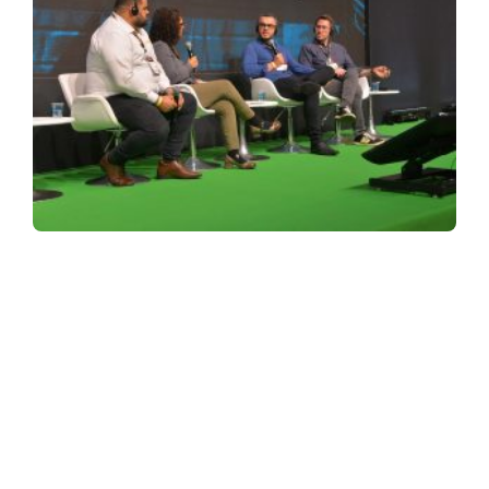
ASSINE NOSSA NEWSLETTER
Receba newsletter sobre o mercado de concessionárias no
Brasil.
97128-1214
+55 31
contato@dbk.net.br