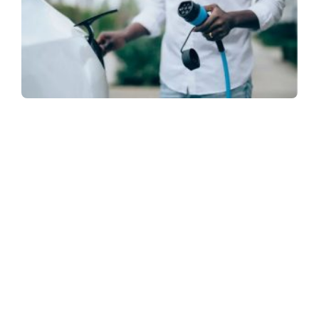
ASSINE NOSSA NEWSLETTER
Receba newsletter sobre o mercado de concessionárias no
Brasil.
97128-1214
+55 31
contato@dbk.net.br