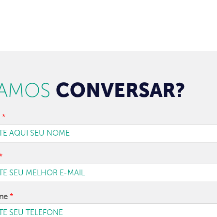
AMOS
CONVERSAR?
e
*
*
one
*