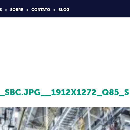
S
SOBRE
CONTATO
BLOG
SBC.JPG__1912X1272_Q85_S