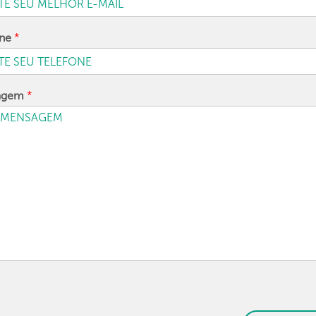
one
*
agem
*