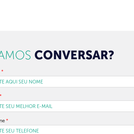
AMOS
CONVERSAR?
e
*
*
one
*