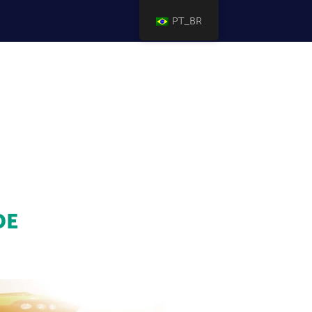
PT_BR
DE