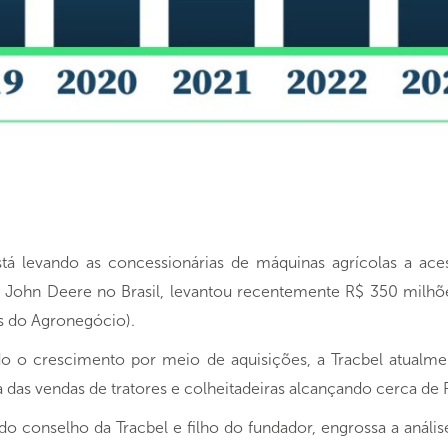
tá levando as concessionárias de máquinas agrícolas a ace
da John Deere no Brasil, levantou recentemente R$ 350 mil
s do Agronegócio).
 o crescimento por meio de aquisições, a Tracbel atualme
a das vendas de tratores e colheitadeiras alcançando cerca de R
do conselho da Tracbel e filho do fundador, engrossa a anál