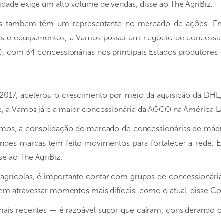
ilidade exige um alto volume de vendas, disse ao The AgriBiz.
as também têm um representante no mercado de ações. Em
s e equipamentos, a Vamos possui um negócio de concession
, com 34 concessionárias nos principais Estados produtores
2017, acelerou o crescimento por meio da aquisição da DHL
e, a Vamos já é a maior concessionária da AGCO na América La
mos, a consolidação do mercado de concessionárias de máq
andes marcas tem feito movimentos para fortalecer a rede. E
se ao The AgriBiz.
s agrícolas, é importante contar com grupos de concessionár
m atravessar momentos mais difíceis, como o atual, disse Co
mais recentes — é razoável supor que caíram, considerand