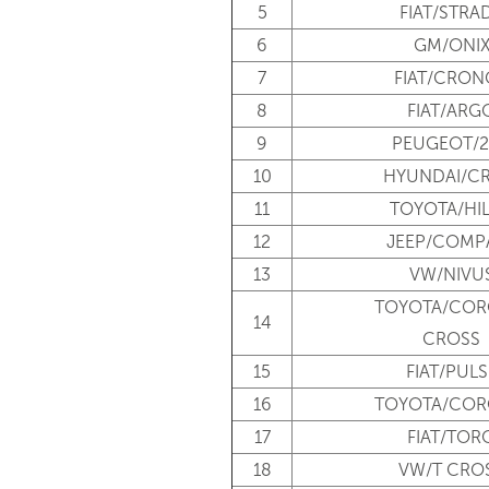
5
FIAT/STRA
6
GM/ONI
7
FIAT/CRON
8
FIAT/ARG
9
PEUGEOT/
10
HYUNDAI/CR
11
TOYOTA/HI
12
JEEP/COMP
13
VW/NIVU
TOYOTA/COR
14
CROSS
15
FIAT/PULS
16
TOYOTA/COR
17
FIAT/TOR
18
VW/T CRO