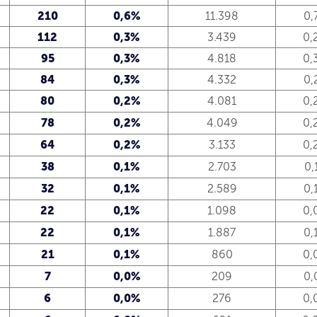
210
0,6%
11.398
0,
112
0,3%
3.439
0,
95
0,3%
4.818
0,
84
0,3%
4.332
0,
80
0,2%
4.081
0,
78
0,2%
4.049
0,
64
0,2%
3.133
0,
38
0,1%
2.703
0,
32
0,1%
2.589
0,
22
0,1%
1.098
0,
22
0,1%
1.887
0,
21
0,1%
860
0,
7
0,0%
209
0,
6
0,0%
276
0,