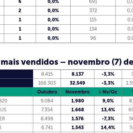
6
0,0%
691
0,
2
0,0%
372
0,
1
0,0%
115
0,
1
0,0%
134
0,
1
0,0%
96
0,
 mais vendidos – novembro (7) d
8.415
8.137
-3,3%
168.303
32.549
-3,3%
1.
Outubro
Novembro
λ Nv/Oc
B20
9.084
1.980
9,0%
8
LUS
7.354
1.668
13,4%
6
ER
8.496
1.576
-7,3%
5
I
6.741
1.543
14,4%
5