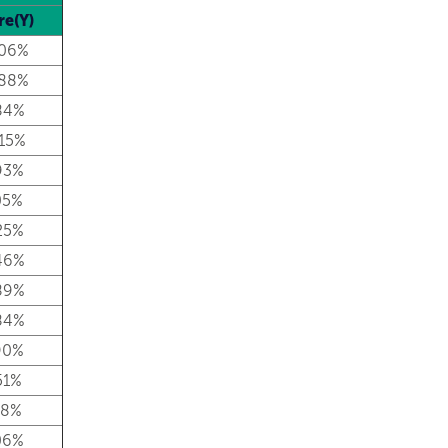
re(Y)
,06%
,88%
84%
,15%
93%
05%
25%
46%
89%
84%
90%
51%
18%
06%