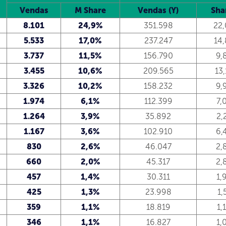
Vendas
M Share
Vendas (Y)
Sha
8.101
24,9%
351.598
22
5.533
17,0%
237.247
14
3.737
11,5%
156.790
9,
3.455
10,6%
209.565
13
3.326
10,2%
158.232
9,
1.974
6,1%
112.399
7,
1.264
3,9%
35.892
2,
1.167
3,6%
102.910
6,
830
2,6%
46.047
2,
660
2,0%
45.317
2,
457
1,4%
30.311
1,
425
1,3%
23.998
1,
359
1,1%
18.819
1,
346
1,1%
16.827
1,