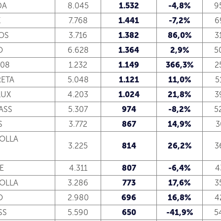
DA
8.045
1.532
-4,8%
9
X
7.768
1.441
-7,2%
6
OS
3.716
1.382
86,0%
3
O
6.628
1.364
2,9%
5
208
1.232
1.149
366,3%
2
ETA
5.048
1.121
11,0%
5
LUX
4.203
1.024
21,8%
3
ASS
5.307
974
-8,2%
5
S
3.772
867
14,9%
3
OLLA
3.225
814
26,2%
3
E
4.311
807
-6,4%
4
OLLA
3.286
773
17,6%
3
O
2.980
696
16,8%
4
SS
5.590
650
-41,9%
5