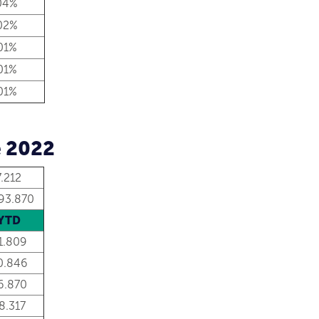
04%
02%
01%
01%
01%
e 2022
7.212
593.870
YTD
1.809
0.846
6.870
8.317