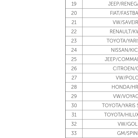
19
JEEP/RENEG
20
FIAT/FASTB
21
VW/SAVEI
22
RENAULT/K
23
TOYOTA/YARI
24
NISSAN/KI
25
JEEP/COMMA
26
CITROEN/
27
VW/POL
28
HONDA/HR
29
VW/VOYA
30
TOYOTA/YARIS
31
TOYOTA/HILU
32
VW/GOL
33
GM/SPIN