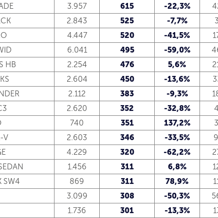
ADE
3.957
615
-22,3%
4
ACK
2.843
525
-7,7%
RO
4.447
520
-41,5%
1
WID
6.041
495
-59,0%
4
S HB
2.254
476
5,6%
2
CKS
2.604
450
-13,6%
3
NDER
2.112
383
-9,3%
1
C3
2.620
352
-32,8%
4
O
740
351
137,2%
3
-V
2.603
346
-33,5%
9
GE
4.229
320
-62,2%
2
 SEDAN
1.456
311
6,8%
1
X SW4
869
311
78,9%
1
3.099
308
-50,3%
5
1.736
301
-13,3%
1