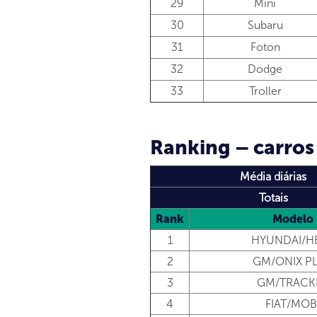
29
Mini
30
Subaru
31
Foton
32
Dodge
33
Troller
Ranking – carros
Média diárias
Totais
Rank
Modelo
1
HYUNDAI/H
2
GM/ONIX P
3
GM/TRACK
4
FIAT/MOB