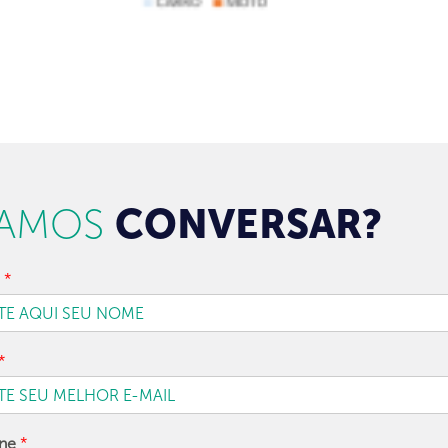
AMOS
CONVERSAR?
e
*
*
one
*