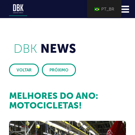
PT_BR
DBK
NEWS
VOLTAR
PRÓXIMO
MELHORES DO ANO:
MOTOCICLETAS!