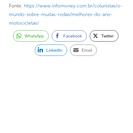
Fonte:
https://www.infomoney.com.br/colunistas/o-
mundo-sobre-muitas-rodas/melhores-do-ano-
motocicletas/
WhatsApp
Facebook
Twitter
LinkedIn
Email
ASSINE NOSSA NEWSLETTER
Receba newsletter sobre o mercado de concessionárias no
Brasil.
97128-1214
+55 31
contato@dbk.net.br