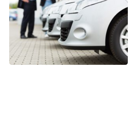
ASSINE NOSSA NEWSLETTER
Receba newsletter sobre o mercado de concessionárias no
Brasil.
97128-1214
+55 31
contato@dbk.net.br