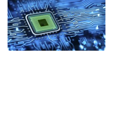
ASSINE NOSSA NEWSLETTER
Receba newsletter sobre o mercado de concessionárias no
Brasil.
97128-1214
+55 31
contato@dbk.net.br