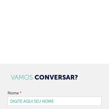
Brasil.
97128-1214
+55 31
contato@dbk.net.br
CADASTRAR
VAMOS
CONVERSAR?
Nome
*