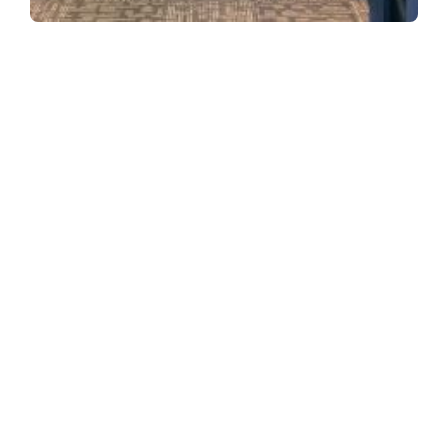
ASSINE NOSSA NEWSLETTER
Receba newsletter sobre o mercado de concessionárias no
Brasil.
97128-1214
+55 31
contato@dbk.net.br
CADASTRAR