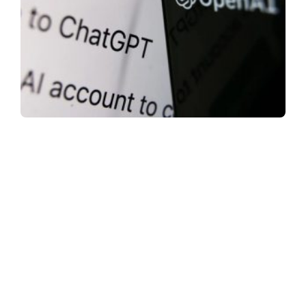
ASSINE NOSSA NEWSLETTER
Receba newsletter sobre o mercado de concessionárias no
Brasil.
97128-1214
+55 31
contato@dbk.net.br