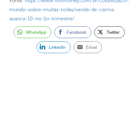
Fonte:
https://www.infomoney.com.br/colunistas/o-
mundo-sobre-muitas-rodas/venda-de-carros-
avanca-10-no-1o-trimestre/
WhatsApp
Facebook
Twitter
LinkedIn
Email
ASSINE NOSSA NEWSLETTER
Receba newsletter sobre o mercado de concessionárias no
Brasil.
97128-1214
+55 31
contato@dbk.net.br