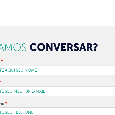
AMOS
CONVERSAR?
e
*
*
one
*