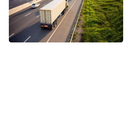
ASSINE NOSSA NEWSLETTER
Receba newsletter sobre o mercado de concessionárias no
Brasil.
97128-1214
+55 31
contato@dbk.net.br