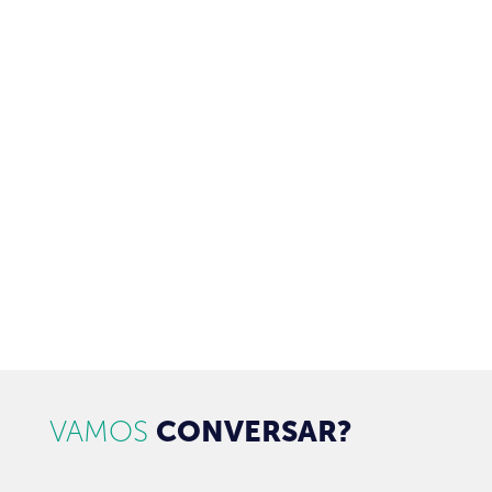
ASSINE NOSSA NEWSLETTER
Receba newsletter sobre o mercado de concessionárias no
Brasil.
97128-1214
+55 31
contato@dbk.net.br
CADASTRAR
VAMOS
CONVERSAR?