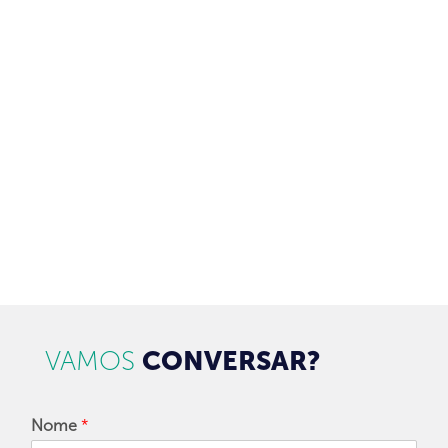
ASSINE NOSSA NEWSLETTER
Receba newsletter sobre o mercado de concessionárias no
Brasil.
97128-1214
+55 31
contato@dbk.net.br
CADASTRAR
VAMOS
CONVERSAR?
Nome
*