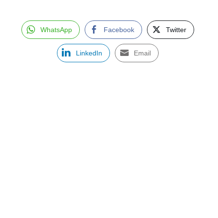
WhatsApp
Facebook
Twitter
LinkedIn
Email
ASSINE NOSSA NEWSLETTER
Receba newsletter sobre o mercado de concessionárias no
Brasil.
97128-1214
+55 31
contato@dbk.net.br