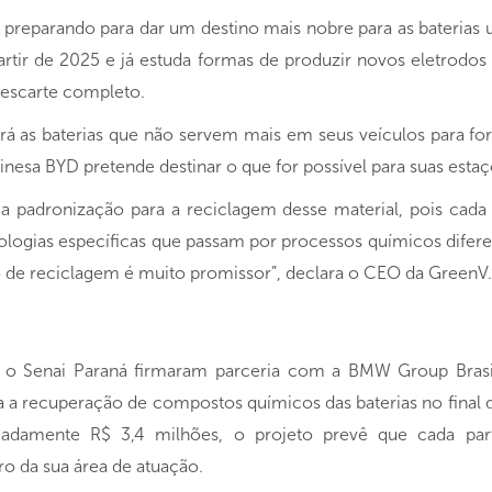
preparando para dar um destino mais nobre para as baterias
r de 2025 e já estuda formas de produzir novos eletrodos pa
descarte completo.
ará as baterias que não servem mais em seus veículos para fo
esa BYD pretende destinar o que for possível para suas estaç
a padronização para a reciclagem desse material, pois cada 
logias específicas que passam por processos químicos difere
o de reciclagem é muito promissor”, declara o CEO da GreenV.
 e o Senai Paraná firmaram parceria com a BMW Group Brasi
 a recuperação de compostos químicos das baterias no final da 
damente R$ 3,4 milhões, o projeto prevê que cada part
ro da sua área de atuação.