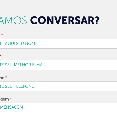
AMOS
CONVERSAR?
e
*
*
one
*
agem
*