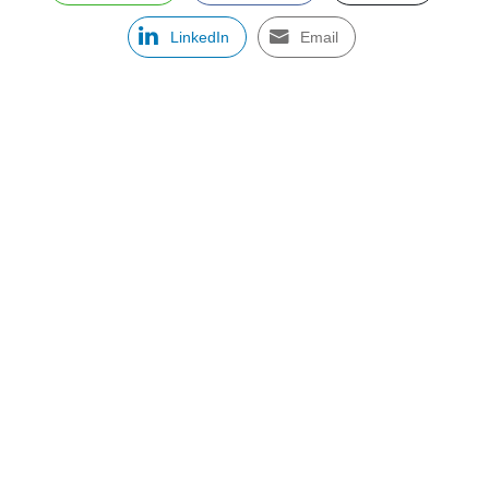
LinkedIn
Email
ASSINE NOSSA NEWSLETTER
Receba newsletter sobre o mercado de concessionárias no
Brasil.
97128-1214
+55 31
contato@dbk.net.br
CADASTRAR