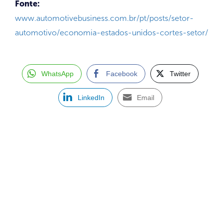
Fonte:
www.automotivebusiness.com.br/pt/posts/setor-
automotivo/economia-estados-unidos-cortes-setor/
WhatsApp
Facebook
Twitter
LinkedIn
Email
ASSINE NOSSA NEWSLETTER
Receba newsletter sobre o mercado de concessionárias no
Brasil.
97128-1214
+55 31
contato@dbk.net.br