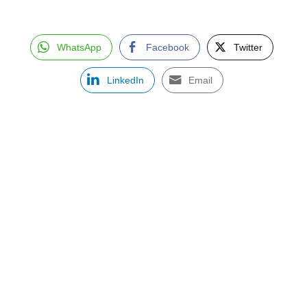
WhatsApp
Facebook
Twitter
LinkedIn
Email
ASSINE NOSSA NEWSLETTER
Receba newsletter sobre o mercado de concessionárias no
Brasil.
97128-1214
+55 31
contato@dbk.net.br