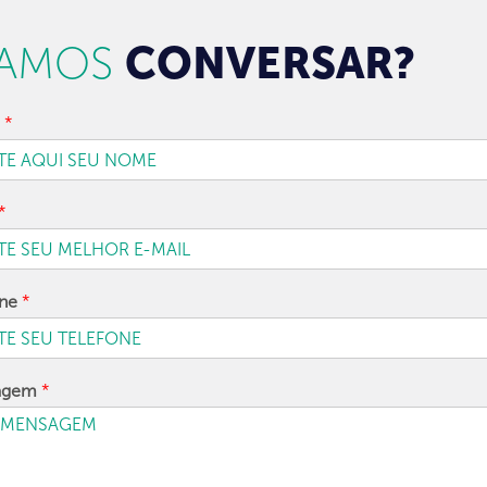
AMOS
CONVERSAR?
e
*
*
one
*
agem
*