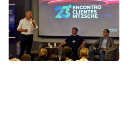
ASSINE NOSSA NEWSLETTER
Receba newsletter sobre o mercado de concessionárias no
Brasil.
97128-1214
+55 31
contato@dbk.net.br