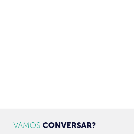
ASSINE NOSSA NEWSLETTER
Receba newsletter sobre o mercado de concessionárias no
Brasil.
97128-1214
+55 31
contato@dbk.net.br
CADASTRAR
VAMOS
CONVERSAR?