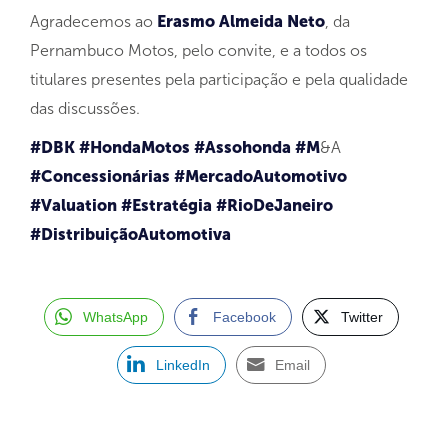
Agradecemos ao
Erasmo Almeida Neto
, da
Pernambuco Motos, pelo convite, e a todos os
titulares presentes pela participação e pela qualidade
das discussões.
#DBK
#
HondaMotos
#Assohonda
#M
&A
#Concessionárias
#MercadoAutomotivo
#Valuation
#Estratégia
#RioDeJaneiro
#
DistribuiçãoAutomotiva
WhatsApp
Facebook
Twitter
LinkedIn
Email