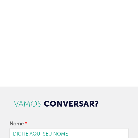
Receba newsletter sobre o mercado de concessionárias no
Brasil.
97128-1214
+55 31
contato@dbk.net.br
CADASTRAR
VAMOS
CONVERSAR?
Nome
*