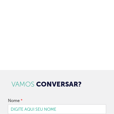
Receba newsletter sobre o mercado de concessionárias no
Brasil.
97128-1214
+55 31
contato@dbk.net.br
CADASTRAR
VAMOS
CONVERSAR?
Nome
*