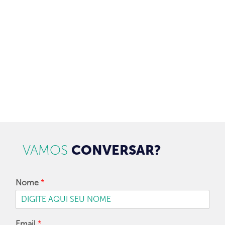
Brasil.
97128-1214
+55 31
contato@dbk.net.br
CADASTRAR
VAMOS
CONVERSAR?
Nome
*
Email
*