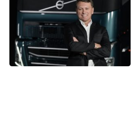
ASSINE NOSSA NEWSLETTER
Receba newsletter sobre o mercado de concessionárias no
Brasil.
97128-1214
+55 31
contato@dbk.net.br