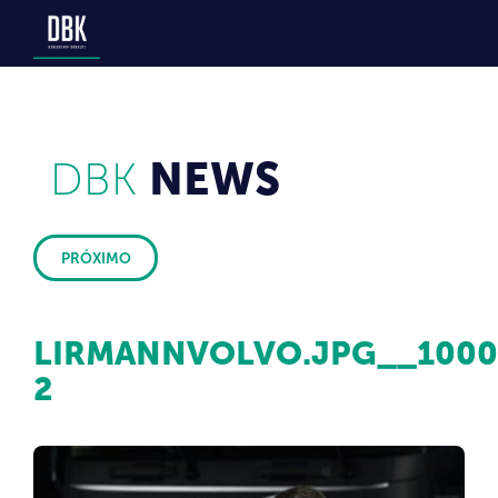
DBK
NEWS
PRÓXIMO
LIRMANNVOLVO.JPG__1000
2