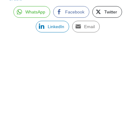
WhatsApp
Facebook
Twitter
LinkedIn
Email
ASSINE NOSSA NEWSLETTER
Receba newsletter sobre o mercado de concessionárias no
Brasil.
97128-1214
+55 31
contato@dbk.net.br