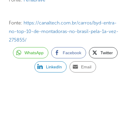
Fonte:
https://canaltech.com.br/carros/byd-entra-
no-top-10-de-montadoras-no-brasil-pela-1a-vez-
275855/
WhatsApp
Facebook
Twitter
LinkedIn
Email
ASSINE NOSSA NEWSLETTER
Receba newsletter sobre o mercado de concessionárias no
Brasil.