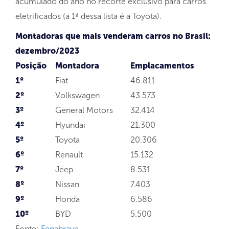
acumulado do ano no recorte exclusivo para carros
eletrificados (a 1ª dessa lista é a Toyota).
Montadoras que mais venderam carros no Brasil:
dezembro/2023
Posição
Montadora
Emplacamentos
1º
Fiat
46.811
2º
Volkswagen
43.573
3º
General Motors
32.414
4º
Hyundai
21.300
5º
Toyota
20.306
6º
Renault
15.132
7º
Jeep
8.531
8º
Nissan
7.403
9º
Honda
6.586
10º
BYD
5.500
Fonte:
Fenabrave