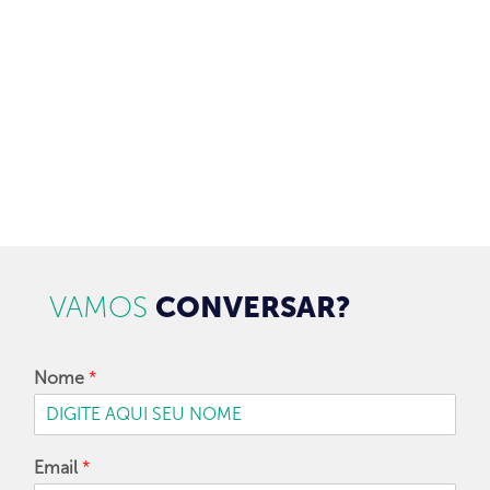
97128-1214
+55 31
contato@dbk.net.br
CADASTRAR
VAMOS
CONVERSAR?
Nome
*
Email
*