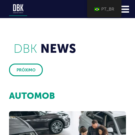
PT_BR
DBK
NEWS
PRÓXIMO
AUTOMOB