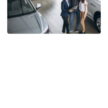
ASSINE NOSSA NEWSLETTER
Receba newsletter sobre o mercado de concessionárias no
Brasil.
97128-1214
+55 31
contato@dbk.net.br