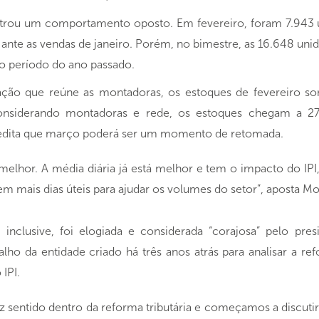
strou um comportamento oposto. Em fevereiro, foram 7.943 
 ante as vendas de janeiro. Porém, no bimestre, as 16.648 uni
 período do ano passado.
ção que reúne as montadoras, os estoques de fevereiro so
onsiderando montadoras e rede, os estoques chegam a 2
redita que março poderá ser um momento de retomada.
elhor. A média diária já está melhor e tem o impacto do IP
em mais dias úteis para ajudar os volumes do setor”, aposta Mo
nclusive, foi elogiada e considerada “corajosa” pelo pre
lho da entidade criado há três anos atrás para analisar a ref
IPI.
az sentido dentro da reforma tributária e começamos a discut