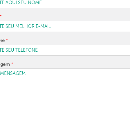
*
one
*
agem
*