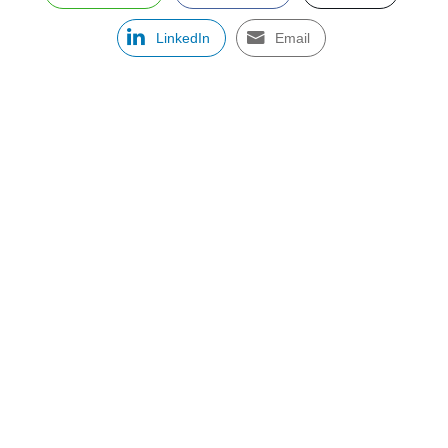
LinkedIn
Email
ASSINE NOSSA NEWSLETTER
Receba newsletter sobre o mercado de concessionárias no
Brasil.
97128-1214
+55 31
contato@dbk.net.br
CADASTRAR