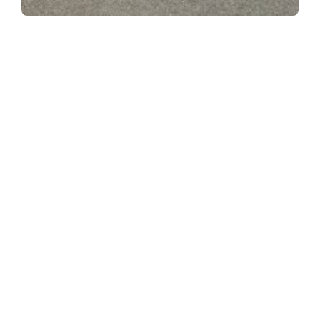
ASSINE NOSSA NEWSLETTER
Receba newsletter sobre o mercado de concessionárias no
Brasil.
97128-1214
+55 31
contato@dbk.net.br
CADASTRAR